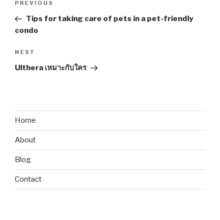
Previous
PREVIOUS
navigation
Post
Tips for taking care of pets in a pet-friendly
condo
Next
NEXT
Post
Ulthera เหมาะกับใคร
Home
About
Blog
Contact