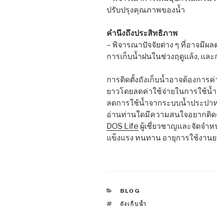
ปรับปรุงคุณภาพของน้ำ
คำนึงถึงประสิทธิภาพ
– พิจารณาปัจจัยต่าง ๆ ที่อาจมีผ
การเก็บน้ำฝนในช่วงฤดูแล้ง, แล
การติดตั้งถังเก็บน้ำอาจต้องการค่
ยาวโดยลดค่าใช้จ่ายในการใช้น้
ลดการใช้น้ำจากระบบน้ำประปาหรื
อ่านท่านใดมีความสนใจอยากติดตั้
DOS Life
ผู้เชี่ยวชาญและจัดจำห
แข็งแรง ทนทาน อายุการใช้งาน
CATEGORIES
BLOG
TAGS
ถังเก็บน้ำ