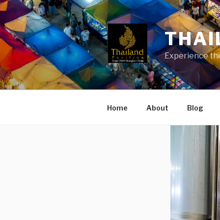
Skip
to
content
THAI
Experience the
Home
About
Blog