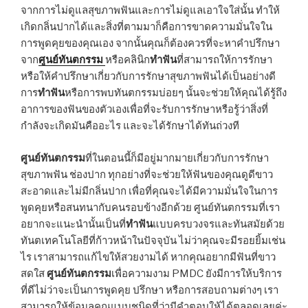
จากการไม่ดูแลสุขภาพฟันและการไม่ดูแลเอาใจใส่นั้น ทำให้
เกิดกลิ่นปากได้และสิ่งที่ตามมาก็คือการขาดความมั่นใจใน
การพูดคุยของคุณเอง จากนั้นคุณก็ต้องควรที่จะหาคำปรึกษา
จาก
ศูนย์ทันตกรรม
หรือคลินิก
ทำฟัน
ที่สามารถให้การรักษา
หรือให้คำปรึกษาเกี่ยวกับการรักษาสุขภาพฟันได้เป็นอย่างดี
การ
ทำฟัน
หรือการพบทันตกรรมบ่อยๆ นั้นจะช่วยให้คุณได้รู้ถึง
อาการของฟันของตัวเองเพื่อที่จะรับการรักษาหรือรู้ว่าสิ่งที่
กำลังจะเกิดมันคืออะไร และจะได้รักษาได้ทันถ่วงที
ศูนย์ทันตกรรม
ที่ในตอนนี้ก็มีอยู่มากมายเกี่ยวกับการรักษา
สุขภาพฟัน ช่องปาก ทุกอย่างที่จะช่วยให้ฟันของคุณดูดีขาว
สะอาดและไม่มีกลิ่นปาก เพื่อที่คุณจะได้มีความมั่นใจในการ
พูดคุยหรือสนทนากับคนรอบข้างอีกด้วย ศูนย์ทันตกรรมที่เรา
อยากจะแนะนำนั้นเป็นที่
ทำฟัน
แบบครบวงจรและทันสมัยด้วย
ทันตเทคโนโลยีที่ก้าวหน้าในปัจจุบัน ไม่ว่าคุณจะมีรอยยิ้มเช่น
ไร เราสามารถแก้ไขให้สวยงามได้ หากคุณอยากมีฟันที่ขาว
สดใส
ศูนย์ทันตกรรม
เพื่อความงาม PMDC ยังมีการให้บริการ
ที่ดีไม่ว่าจะเป็นการพูดคุย ปรึกษา หรือการสอบถามต่างๆ เรา
สามารถให้ข้อมูลคุณแบบชนิดที่ว่ามีคำตอบให้ได้ตลอดเลยค่ะ