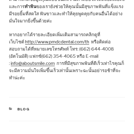
และการ
ทำฟัน
ของเรายังช่วยให้คุณนั้นมีสุขภาพฟันที่แข็งแรง
มีรอยยิ้มที่สดใส ฟันขาวและทำให้คุยพูดคุยกับคนอื่นได้อย่าง
มั่นใจมากยิ่งขึ้นด้วยค่ะ
หากอยากได้รายละเอียดเพิ่มเติมสามารถคลิกดูที่
เว็บไซต์
http://www.pmdcdental.com/th
หรือติดต่อ
สอบถามได้ที่หมายเลขโทรศัพท์ โทร: (662) 644-4008
(อัตโนมัติ) แฟกซ์(662) 354-4065 หรือ E-mail
:
info@aboutsmile.com
การที่มีสุขภาพฟันที่ดีเร็วเท่าไรคุณก็
จะมีความมั่นใจเพิ่มขึ้นเร็วเท่านั้นเพราะฉะนั้นอย่ารอช้าที่จะ
ทำน่ะค่ะ
CATEGORIES
BLOG