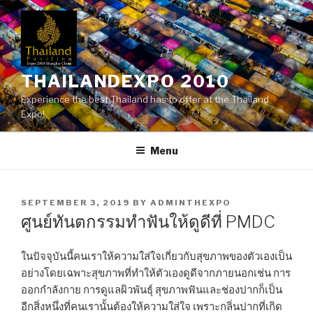
Skip
to
content
THAILANDEXPO 2010
Experience the best Thailand has to offer at the Thailand
Expo!
Menu
POSTED
SEPTEMBER 3, 2019
BY
ADMINTHEXPO
ON
ศูนย์ทันตกรรมทำฟันให้ดูดีที่ PMDC
ในปัจจุบันนี้คนเราให้ความใส่ใจเกี่ยวกับสุขภาพของตัวเองเป็น
อย่างโดยเฉพาะสุขภาพที่ทำให้ตัวเองดูดีจากภายนอกเช่น การ
ออกกำลังกาย การดูแลผิวพันธุ์ สุขภาพฟันและช่องปากก็เป็น
อีกสิ่งหนึ่งที่คนเรานั้นต้องให้ความใส่ใจ เพราะกลิ่นปากที่เกิด