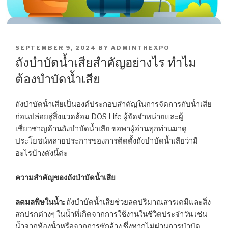
POSTED
SEPTEMBER 9, 2024
BY
ADMINTHEXPO
ON
ถังบำบัดน้ำเสียสำคัญอย่างไร ทำไม
ต้องบำบัดน้ำเสีย
ถังบำบัดน้ำเสียเป็นองค์ประกอบสำคัญในการจัดการกับน้ำเสีย
ก่อนปล่อยสู่สิ่งแวดล้อม DOS Life ผู้จัดจำหน่ายและผู้
เชี่ยวชาญด้านถังบำบัดน้ำเสีย ขอพาผู้อ่านทุกท่านมาดู
ประโยชน์หลายประการของการติดตั้งถังบำบัดน้ำเสียว่ามี
อะไรบ้างดังนี้ค่ะ
ความสำคัญของถังบำบัดน้ำเสีย
ลดมลพิษในน้ำ:
ถังบำบัดน้ำเสียช่วยลดปริมาณสารเคมีและสิ่ง
สกปรกต่างๆ ในน้ำที่เกิดจากการใช้งานในชีวิตประจำวัน เช่น
น้ำจากห้องน้ำหรือจากการซักล้าง ซึ่งหากไม่ผ่านการบำบัด