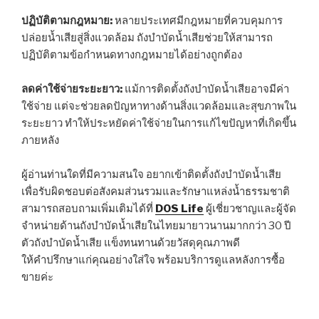
ปฏิบัติตามกฎหมาย:
หลายประเทศมีกฎหมายที่ควบคุมการ
ปล่อยน้ำเสียสู่สิ่งแวดล้อม ถังบำบัดน้ำเสียช่วยให้สามารถ
ปฏิบัติตามข้อกำหนดทางกฎหมายได้อย่างถูกต้อง
ลดค่าใช้จ่ายระยะยาว:
แม้การติดตั้งถังบำบัดน้ำเสียอาจมีค่า
ใช้จ่าย แต่จะช่วยลดปัญหาทางด้านสิ่งแวดล้อมและสุขภาพใน
ระยะยาว ทำให้ประหยัดค่าใช้จ่ายในการแก้ไขปัญหาที่เกิดขึ้น
ภายหลัง
ผู้อ่านท่านใดที่มีความสนใจ อยากเข้าติดตั้งถังบำบัดน้ำเสีย
เพื่อรับผิดชอบต่อสังคมส่วนรวมและรักษาแหล่งน้ำธรรมชาติ
สามารถสอบถามเพิ่มเติมได้ที่
DOS Life
ผู้เชี่ยวชาญและผู้จัด
จำหน่ายด้านถังบำบัดน้ำเสียในไทยมายาวนานมากกว่า 30 ปี
ตัวถังบำบัดน้ำเสีย แข็งทนทานด้วยวัสดุคุณภาพดี
ให้คำปรึกษาแก่คุณอย่างใส่ใจ พร้อมบริการดูแลหลังการซื้อ
ขายค่ะ