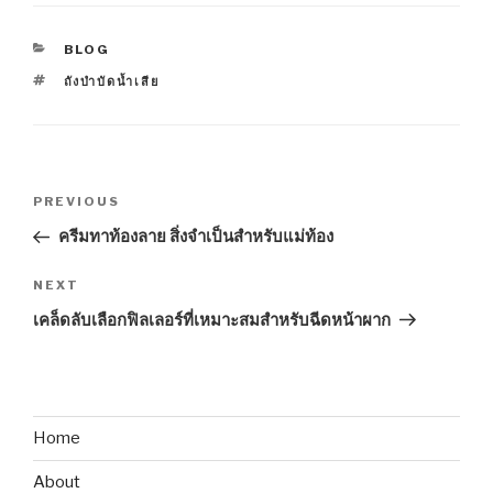
CATEGORIES
BLOG
TAGS
ถังบำบัดน้ำเสีย
Post
Previous
PREVIOUS
navigation
Post
ครีมทาท้องลาย สิ่งจำเป็นสำหรับแม่ท้อง
Next
NEXT
Post
เคล็ดลับเลือกฟิลเลอร์ที่เหมาะสมสำหรับฉีดหน้าผาก
Home
About