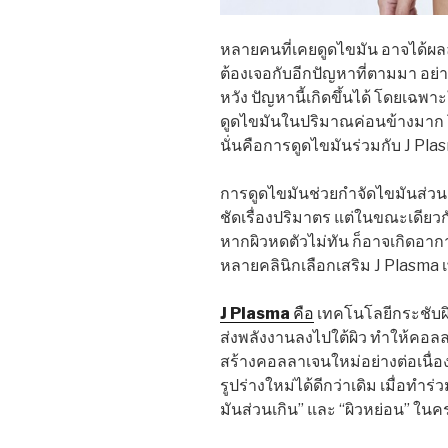
หลายคนที่เคยดูดไขมัน อาจได้ผลลั
ต้องเจอกับอีกปัญหาที่ตามมา อย่างผิ
หวัง ปัญหานี้เกิดขึ้นได้ โดยเฉพา
ดูดไขมันในปริมาณค่อนข้างมาก โชค
นั่นคือการดูดไขมันร่วมกับ J Plas
การดูดไขมันช่วยกำจัดไขมันส่วน
ชัดเรื่องปริมาตร แต่ในขณะเดียวกั
หากผิวหดตัวไม่ทัน ก็อาจเกิดอาการห
หลายคลินิกเลือกเสริม J Plasma เพ
J Plasma
คือ
เทคโนโลยีกระชับผิ
ส่งพลังงานลงไปใต้ผิว ทำให้คอล
สร้างคอลลาเจนใหม่อย่างต่อเนื่อง 
รูปร่างใหม่ได้ดีกว่าเดิม เมื่อทำร
มันส่วนเกิน” และ “ผิวหย่อน” ในค