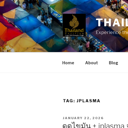
Skip
to
content
THAI
Experience the
Home
About
Blog
TAG:
JPLASMA
POSTED
JANUARY 22, 2026
ON
ดูดไขมัน + jplasma 