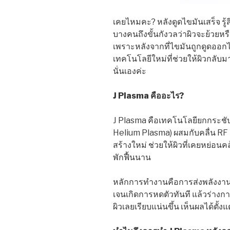
เคยไหมคะ? หลังดูดไขมันเสร็จ รู้สึ
บางคนถึงขั้นกังวลว่าผิวจะย้วยหรือเ
เพราะหลังจากที่ไขมันถูกดูดออกไป
เทคโนโลยีใหม่ที่ช่วยให้ผิวกลับมา
นั่นเองค่ะ
J Plasma คืออะไร?
J Plasma คือเทคโนโลยียกกระชับผ
Helium Plasma) ผสมกับคลื่น RF 
สร้างใหม่ ช่วยให้ผิวที่เคยหย่อน
พักฟื้นนาน
หลักการทำงานคือการส่งพลังงานเ
เจนเกิดการหดตัวทันที แล้วร่างกา
ผิวเลยเรียบแน่นขึ้น เห็นผลได้ตั้ง