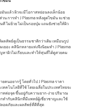
ดไขมัน
ขมันแล้ว ผิวจะมีโอกาสหย่อนลงเล็กน้อย
่วน การทำ J Plasma หลังดูดไขมัน จะช่วย
ที ไม่ย้วย ไม่เป็นรอยบุ๋ม แถมยังช่วยให้ผิว
ให้ผลลัพธ์ดูเป็นธรรมชาติกว่าเดิม เหมือนรูป
มเยอะ คลินิกหลายแห่งจึงนิยมทำ J Plasma
ญหาผิวไม่เรียบและทำให้หุ่นที่ได้ดูสวยคม
หลายคนอยากรู้ โดยทั่วไป J Plasma ราคา
เทคโนโลยีที่ใช้ โดยเฉลี่ยในประเทศไทยจะ
าทต่อจุด ขึ้นอยู่กับความยาก-ง่าย ปริมาณ
ทำกับคลินิกที่มีแพทย์ผู้เชี่ยวชาญและใช้
อดภัยและผลลัพธ์ที่ดีที่สุด