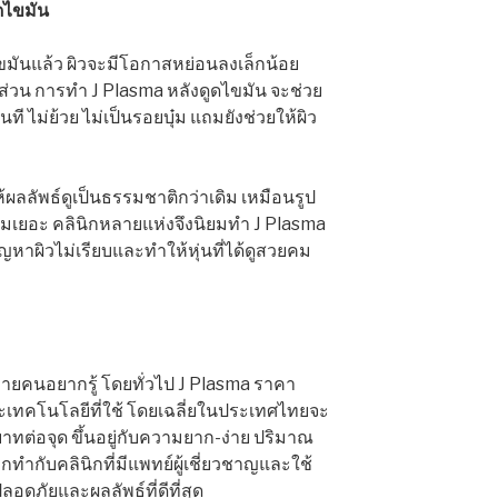
ดไขมัน
ขมันแล้ว ผิวจะมีโอกาสหย่อนลงเล็กน้อย
่วน การทำ J Plasma หลังดูดไขมัน จะช่วย
ที ไม่ย้วย ไม่เป็นรอยบุ๋ม แถมยังช่วยให้ผิว
ให้ผลลัพธ์ดูเป็นธรรมชาติกว่าเดิม เหมือนรูป
มเยอะ คลินิกหลายแห่งจึงนิยมทำ J Plasma
ญหาผิวไม่เรียบและทำให้หุ่นที่ได้ดูสวยคม
หลายคนอยากรู้ โดยทั่วไป J Plasma ราคา
เทคโนโลยีที่ใช้ โดยเฉลี่ยในประเทศไทยจะ
าทต่อจุด ขึ้นอยู่กับความยาก-ง่าย ปริมาณ
ทำกับคลินิกที่มีแพทย์ผู้เชี่ยวชาญและใช้
อดภัยและผลลัพธ์ที่ดีที่สุด