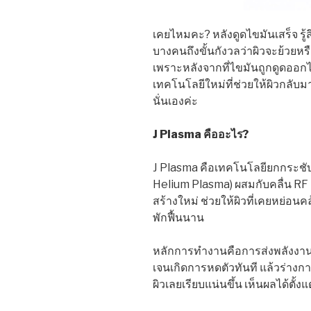
เคยไหมคะ? หลังดูดไขมันเสร็จ รู้สึ
บางคนถึงขั้นกังวลว่าผิวจะย้วยหรือเ
เพราะหลังจากที่ไขมันถูกดูดออกไป
เทคโนโลยีใหม่ที่ช่วยให้ผิวกลับมา
นั่นเองค่ะ
J Plasma คืออะไร?
J Plasma คือเทคโนโลยียกกระชับผ
Helium Plasma) ผสมกับคลื่น RF 
สร้างใหม่ ช่วยให้ผิวที่เคยหย่อน
พักฟื้นนาน
หลักการทำงานคือการส่งพลังงานเ
เจนเกิดการหดตัวทันที แล้วร่างกา
ผิวเลยเรียบแน่นขึ้น เห็นผลได้ตั้ง