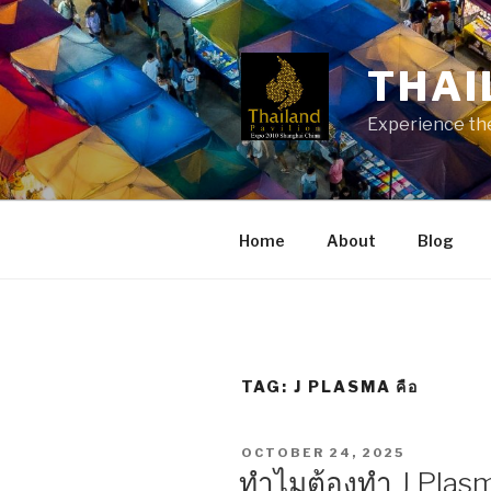
Skip
to
content
THAI
Experience the
Home
About
Blog
TAG:
J PLASMA คือ
POSTED
OCTOBER 24, 2025
ON
ทำไมต้องทำ J Plasma