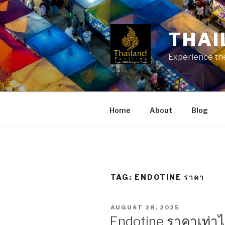
Skip
to
content
THAI
Experience the
Home
About
Blog
TAG:
ENDOTINE ราคา
POSTED
AUGUST 28, 2025
ON
Endotine ราคาเท่าไหร