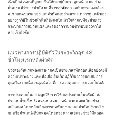
เนื้อเยื่อส่วนบนที่ถูกยกขึ้นให้คงอยู่กับกระดูกหน้าผากอย่าง
มั่นคง แม้ว่าการผ่าตัด
ยกคิ้ว endotine
ร่วมกับการส่องกล้อง
จะช่วยลดขนาดของแผลผ่าตัดลงอย่างมาก แต่การดูแลตัวเอง
อย่างถูกวิธีในช่วงพักฟื้นก็ยังคงเป็นหัวใจสำคัญที่จะช่วยเร่ง
กระบวนการสมานแผลและลดอาการบวมช้ำรอบดวงตาให้
หายเร็วยิ่งขึ้น
แนวทางการปฏิบัติตัวในระยะวิกฤต 48
ชั่วโมงแรกหลังผ่าตัด
ช่วงสองวันแรกหลังการผ่าตัดเป็นช่วงเวลาที่หลอดเลือดยังคงมี
ความเปราะบางและเนื้อเยื่อเริ่มเกิดปฏิกิริยาการอักเสบ การ
ดูแลในระยะนี้ควรมุ่งเน้นไปที่การควบคุมอาการบวมเป็นหลัก
การประคบเย็นอย่างถูกวิธี ควรใช้เจลประคบเย็นหรือผ้าห่อ
ประคบน้ำแข็งบริเวณรอบดวงตา หน้าผาก และแก้มอย่าง
สม่ำเสมอ โดยหลีกเลี่ยงการกดทับลงบนแผลผ่าตัดบริเวณไร
ผมหรือตำแหน่งที่ปักหมุดโดยตรง ความเย็นจะช่วยให้หลอด