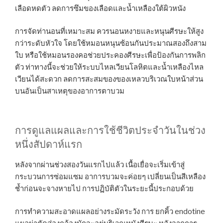
เลือดหดตัว ลดการซึมของเลือดและน้ำเหลืองใต้ผิวหนัง
การจัดท่านอนที่เหมาะสม ควรนอนหงายและหนุนศีรษะให้สูง
กว่าระดับหัวใจ โดยใช้หมอนหนุนซ้อนกันประมาณสองถึงสาม
ใบ หรือใช้หมอนรองคอช่วยประคองศีรษะเพื่อป้องกันการพลิก
ตัว ท่าทางนี้จะช่วยให้ระบบไหลเวียนโลหิตและน้ำเหลืองไหล
เวียนได้สะดวก ลดการสะสมของของเหลวบริเวณใบหน้าส่วน
บนอันเป็นสาเหตุของอาการตาบวม
การดูแลแผลและการใช้ชีวิตประจำวันในช่วง
หนึ่งสัปดาห์แรก
หลังจากผ่านช่วงสองวันแรกไปแล้ว เนื้อเยื่อจะเริ่มเข้าสู่
กระบวนการซ่อมแซม อาการบวมจะค่อยๆ เปลี่ยนเป็นสีเหลือง
ช้ำก่อนจะจางหายไป การปฏิบัติตัวในระยะนี้ประกอบด้วย
การทำความสะอาดแผลอย่างระมัดระวัง การ ยกคิ้ว endotine