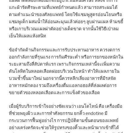
แผลผ่าตัดส่องกล้องมักจะอยู่บริเวณหนังศีรษะ หลังจากการ
แกะผ้ารัดศีรษะตามที่แพทย์กำหนดแล้ว สามารถสระผมได้
ตามคำแนะนำของศัลยแพทย์ โดยใช้แชมพูสูตรอ่อนโยนหรือ
แชมพูเด็ก ผสมน้ำให้อ่อนละมุนแล้วค่อยๆ ลูบผ่านแผล ห้ามขยี้
หรือเกาบริเวณแผลผ่าตัดอย่างเด็ดขาด จากนั้นใช้วิธีเป่าลม
เย็นให้แผลแห้งสนิท
ข้อจำกัดด้านกิจกรรมและการรับประทานอาหาร ควรงดการ
ออกกำลังกายที่รุนแรง การก้มศีรษะต่ำ หรือการยกของหนักใน
ระยะสามถึงสี่สัปดาห์แรก เพราะกิจกรรมเหล่านี้จะเพิ่มความ
ดันโลหิตในหลอดเลือดฝอยบริเวณใบหน้า ทำให้แผลภายใน
บวมช้ำขึ้นมาใหม่ นอกจากนี้ควรหลีกเลี่ยงอาหารที่มีรสจัด
อาหารหมักดอง รวมถึงเครื่องดื่มแอลกอฮอล์ที่ส่งผลต่อการ
ขยายตัวของหลอดเลือดและการแข็งตัวของเลือด
เมื่อผู้รับบริการเข้าใจอย่างชัดเจนว่า เอนโดไทน์ คือ เครื่องมือ
ที่ช่วยพยุงผิว และการทำศัลยกรรม ยกคิ้ว endotine มี
กระบวนการฟื้นฟูอย่างไร การปฎิบัติตามขั้นตอนของแพทย์
อย่างเคร่งครัดจะช่วยให้รูปทรงของคิ้วและหน้าผากเข้าที่ได้