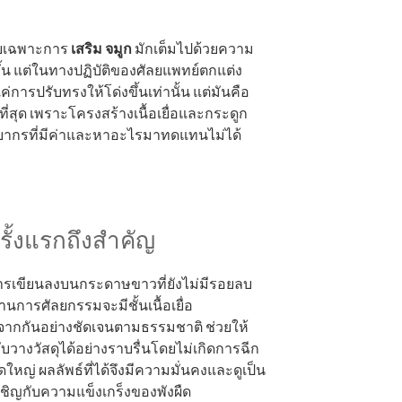
ดยเฉพาะการ
เสริม จมูก
มักเต็มไปด้วยความ
ขึ้น แต่ในทางปฏิบัติของศัลยแพทย์ตกแต่ง
ค่การปรับทรงให้โด่งขึ้นเท่านั้น แต่มันคือ
ีที่สุด เพราะโครงสร้างเนื้อเยื่อและกระดูก
ัพยากรที่มีค่าและหาอะไรมาทดแทนไม่ได้
ั้งแรกถึงสำคัญ
การเขียนลงบนกระดาษขาวที่ยังไม่มีรอยลบ
่านการศัลยกรรมจะมีชั้นเนื้อเยื่อ
จากกันอย่างชัดเจนตามธรรมชาติ ช่วยให้
วางวัสดุได้อย่างราบรื่นโดยไม่เกิดการฉีก
หญ่ ผลลัพธ์ที่ได้จึงมีความมั่นคงและดูเป็น
ผชิญกับความแข็งเกร็งของพังผืด