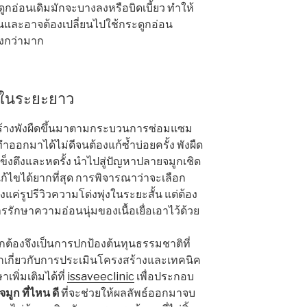
ูกอ่อนเดิมมักจะบางลงหรือบิดเบี้ยว ทำให้
และอาจต้องเปลี่ยนไปใช้กระดูกอ่อน
สูงกว่ามาก
้งในระยะยาว
ะสร้างพังผืดขึ้นมาตามกระบวนการซ่อมแซม
ำออกมาได้ไม่ดีจนต้องแก้ซ้ำบ่อยครั้ง พังผืด
แข็งตึงและหดรั้ง นำไปสู่ปัญหาปลายจมูกเชิด
งแก้ไขได้ยากที่สุด การพิจารณาว่าจะเลือก
งแค่รูปรีวิวความโด่งพุ่งในระยะสั้น แต่ต้อง
รรักษาความอ่อนนุ่มของเนื้อเยื่อเอาไว้ด้วย
ูกต้องจึงเป็นการปกป้องต้นทุนธรรมชาติที่
ลึกเกี่ยวกับการประเมินโครงสร้างและเทคนิค
พิ่มเติมได้ที่
issaveeclinic
เพื่อประกอบ
จมูก ที่ไหน ดี
ที่จะช่วยให้ผลลัพธ์ออกมาจบ