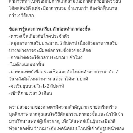
สามารถทำไปพร้อมกับการแก้กล้ามเนื้อตาตกหรือยกคิ้ว วิธีนี้
ได้ผลลัพธ์ดี แต่จะมีอาการบวม ช้ำนานกว่า ต้องพักฟื้นนาน
กว่า 2 วิธีแรก
ข้
อควรรู้และการเตรียมตัวก่อนทำตาสองชั้น
-ตรวจเช็คเกี่ยวกับโรคประจำตัว
-หยุดอาหารเสริมประมาณ 3 สัปดาห์ เนื่องด้วยอาหารเสริม
บางอย่างอาจจะมีผลต่อการแข็งตัวของเลือด
-การผ่าตัดจะใช้เวลาประมาณ 1 ชั่วโมง
-ไม่ต้องนอนพักฟื้น
-มาพบแพทย์เพื่อตรวจเช็คและตัดไหมหลังจากการผ่าตัด 7
วัน หลังตัดไหมสามารถแต่งตาได้ตามปกติ
-จะเริ่มยุบบวมใน 1-2 สัปดาห์
-เข้าที่ภายเวลา 3 เดือน
ความสวยงามของดวงตามีความสำคัญมาก ช่วยเสริมสร้าง
บุคลิกภาพ หากคุณสนใจวิธีศัลยกรรมตาสองชั้นแนะนำให้เข้า
มาปรึกษาแพทย์ผู้เชี่ยวชาญ เพื่อให้แพทย์เป็นผู้ประเมินวิธี
ทำตาสองชั้น ว่าเหมาะกับเทคนิคแบบไหนที่เข้ากับรูปหน้าของ