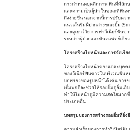
การกำหนดบุคลิกภาพ ฟันที่มีลักษ
และความเป็นผู้นำ ในขณะที่ฟัน
ถึงง่ายขึ้น นอกจากนี้การปรับคว
แนวเส้นริมฝีปากล่างขณะยิ้ม (Smi
และดูเยาว์วัย การทำวีเนียร์ฟันขา
ระหว่างผู้ป่วยและทันตแพทย์เกี่
โครงสร้างใบหน้าและการจัดเรียงม
โครงสร้างใบหน้าของแต่ละบุคคลม
ของวีเนียร์ฟันขาวในบริเวณฟันหน
บกพร่องของรูปหน้าได้ เช่น การข
เต็มพอดีจะช่วยให้รอยยิ้มดูอิ่มเอ
ทำให้ใบหน้าดูมีความสดใสมากขึ้
ประเภทอื่น
บทสรุปของการสร้างรอยยิ้มที่ยั่งย
ความสำเร็จของการทำวีเนียร์ฟันข